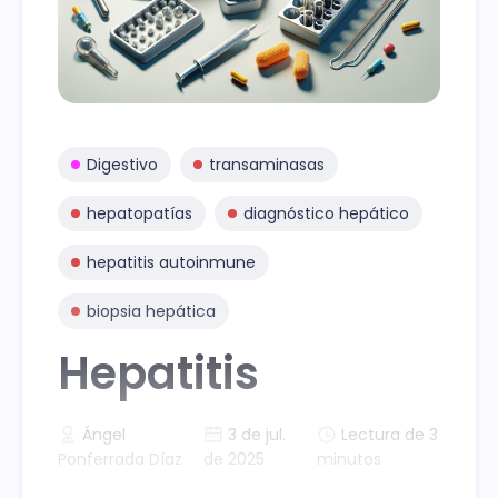
Digestivo
transaminasas
hepatopatías
diagnóstico hepático
hepatitis autoinmune
biopsia hepática
Hepatitis
Ángel
3 de jul.
Lectura de 3
Ponferrada Díaz
de 2025
minutos