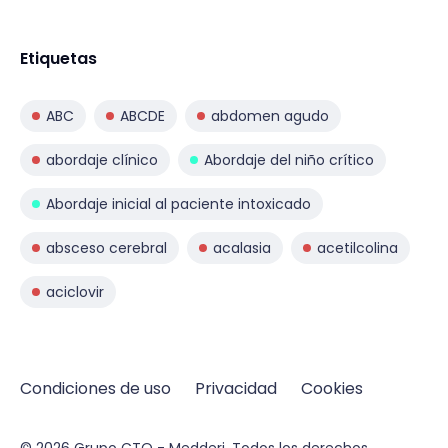
Etiquetas
ABC
ABCDE
abdomen agudo
abordaje clínico
Abordaje del niño crítico
Abordaje inicial al paciente intoxicado
absceso cerebral
acalasia
acetilcolina
aciclovir
Condiciones de uso
Privacidad
Cookies
© 2026
Grupo CTO - Medderi.
Todos los derechos