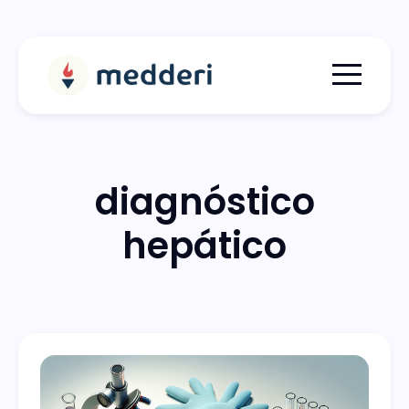
Menu togg
diagnóstico
hepático