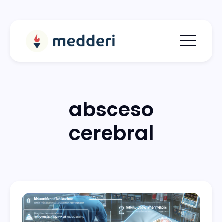
Menu togg
absceso
cerebral