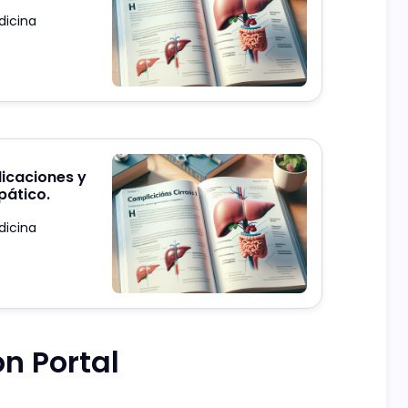
dicina
dicaciones y
pático.
dicina
ón Portal