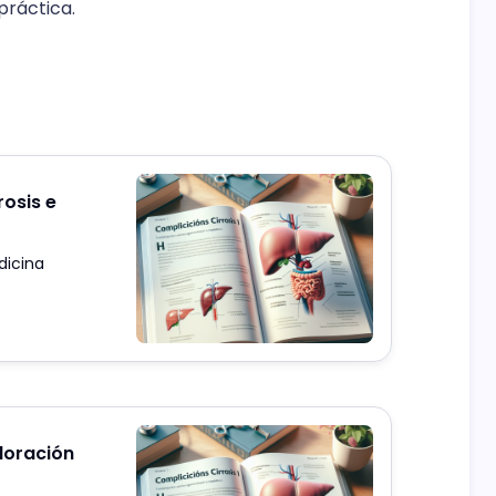
práctica.
rosis e
dicina
aloración