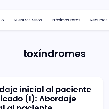
cio
Nuestros retos
Próximos retos
Recursos 
toxíndromes
daje inicial al paciente
xicado (1): Abordaje
al al paciente