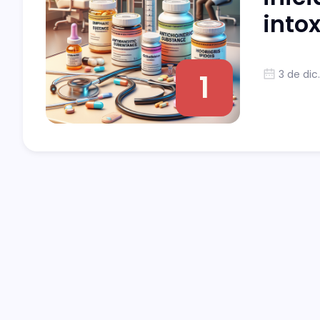
into
3 de dic
1