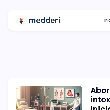
Ini
Abor
into
inici