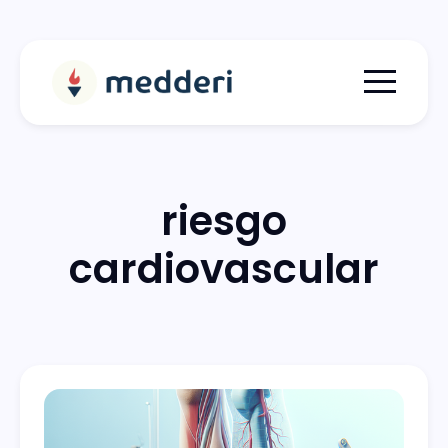
Menu togg
riesgo
cardiovascular