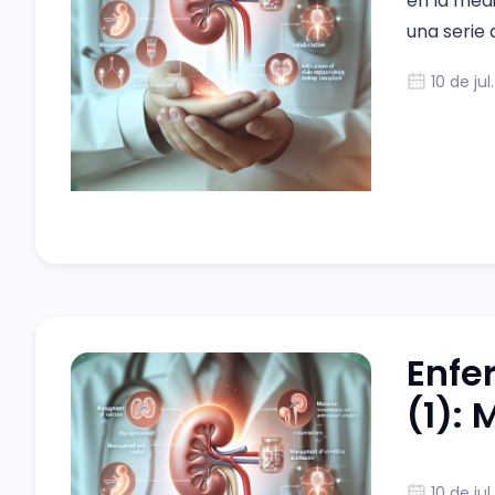
en la medi
una serie 
sobre el 
10 de jul
la ERC, p
Enfe
(1): 
10 de jul