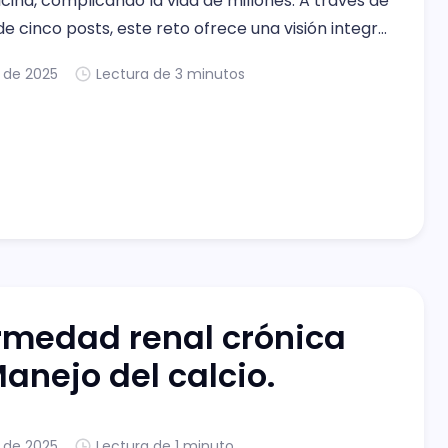
cina, complicando la vida de millones. A través de
de cinco posts, este reto ofrece una visión integral
manejo de complicaciones críticas asociadas con
. de 2025
Lectura de 3 minutos
roporcionando conocimientos esenciales para
médicos en formación. Desafíos en
rmedad renal crónica
Manejo del calcio.
. de 2025
Lectura de 1 minuto