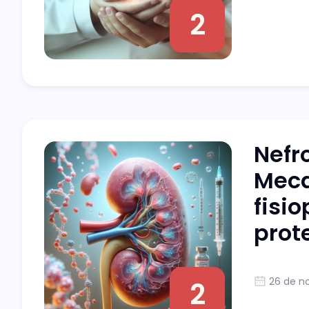
2
Nefr
Mec
fisi
prot
26 de n
2