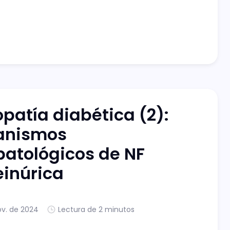
opatía diabética (2):
anismos
opatológicos de NF
einúrica
ov. de 2024
Lectura de 2 minutos