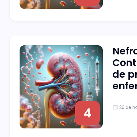
Nefr
Cont
de p
enfe
26 de n
4