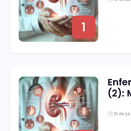
1
Enfe
(2):
10 de jul