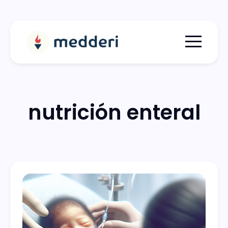
Menu togg
nutrición enteral