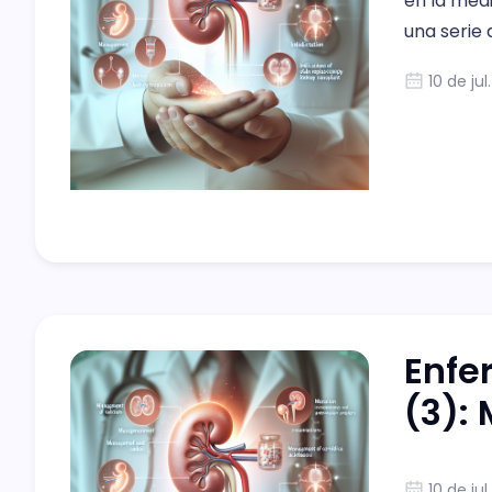
en la medi
una serie 
sobre el 
10 de jul
la ERC, p
Enfe
(3):
10 de jul