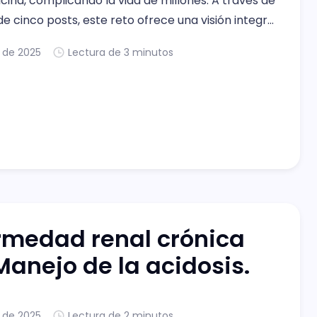
cina, complicando la vida de millones. A través de
de cinco posts, este reto ofrece una visión integral
manejo de complicaciones críticas asociadas con
. de 2025
Lectura de 3 minutos
roporcionando conocimientos esenciales para
médicos en formación. Desafíos en
rmedad renal crónica
 Manejo de la acidosis.
. de 2025
Lectura de 2 minutos