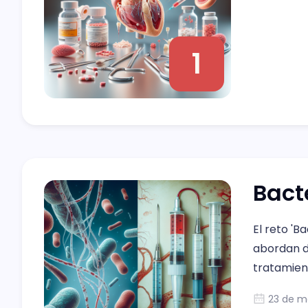
1
Bact
El reto 'B
abordan di
tratamien
proporcio
23 de m
formación