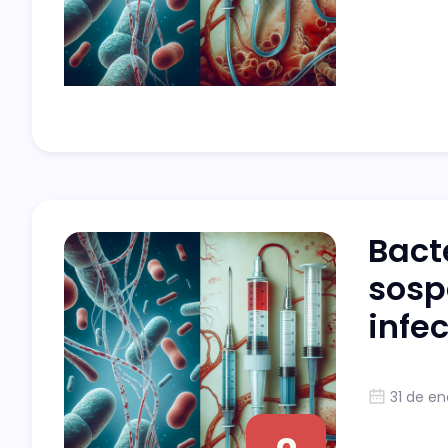
Bact
sosp
infe
31 de en