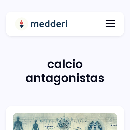
Menu togg
calcio
antagonistas