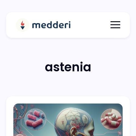
Menu togg
astenia