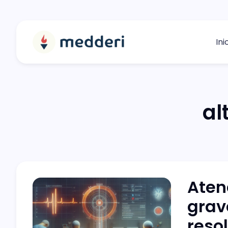
Ini
al
Aten
grav
reso