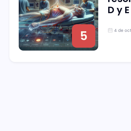
D y E
4 de oc
5