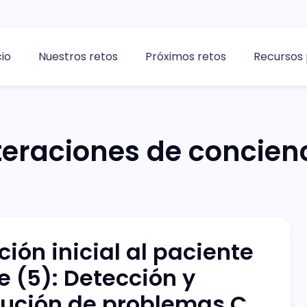
cio
Nuestros retos
Próximos retos
Recursos 
teraciones de concien
ción inicial al paciente
e (5): Detección y
lución de problemas C,