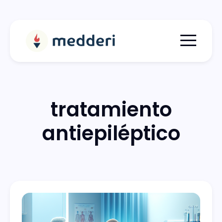
Menu togg
tratamiento
antiepiléptico