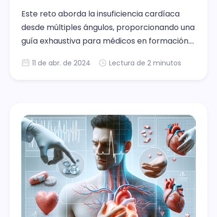
Este reto aborda la insuficiencia cardíaca
desde múltiples ángulos, proporcionando una
guía exhaustiva para médicos en formación.
A través de cuatro posts, exploramos desde
11 de abr. de 2024
Lectura de 2 minutos
el manejo de la descompensación aguda
hasta estrategias de tratamiento
personalizado post-hospitalización,
cubriendo el uso de diuréticos, drogas
vasoactivas, la cuádruple terapia y ajustes
según características