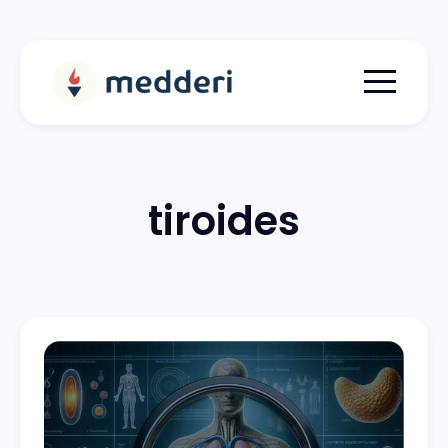
Menu togg
tiroides