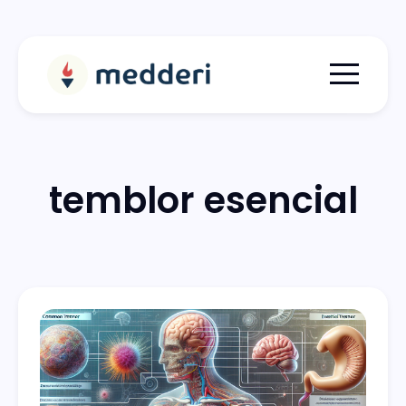
Menu togg
temblor esencial