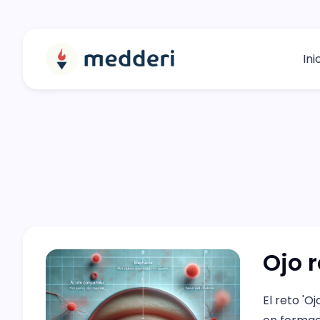
Ini
Ojo r
El reto 'O