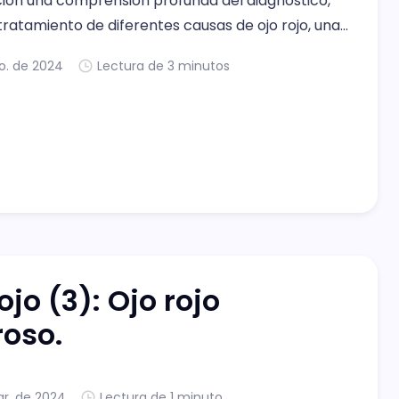
ión una comprensión profunda del diagnóstico,
ratamiento de diferentes causas de ojo rojo, una
ún en las consultas oftalmológicas. A través de
o. de 2024
Lectura de 3 minutos
s detallados, este reto aborda desde ojo rojo no
ojo (3): Ojo rojo
roso.
ar. de 2024
Lectura de 1 minuto