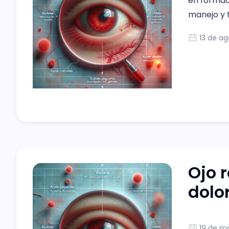
en formac
manejo y t
queja com
13 de ag
cinco post
doloroso
Ojo r
dolo
19 de m