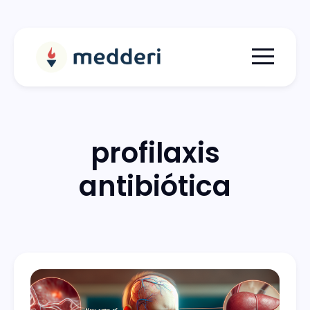
Menu togg
profilaxis
antibiótica