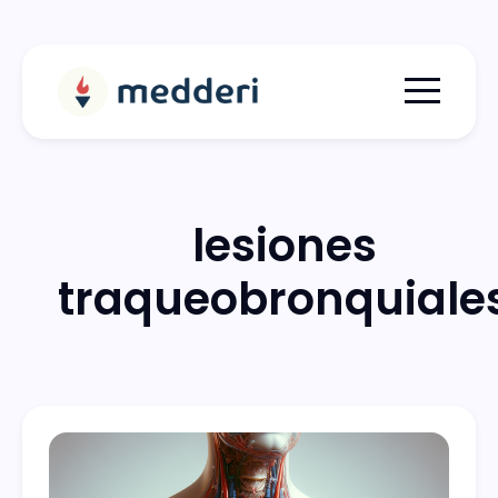
Menu togg
lesiones
traqueobronquiale