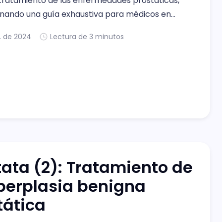
tratamiento de las enfermedades prostáticas,
nando una guía exhaustiva para médicos en
 A través de estos cuatro posts, se exploran
r. de 2024
Lectura de 3 minutos
nterpretación del PSA y el manejo de la
a benigna de próstata (HBP), hasta las
nes para
tata (2): Tratamiento de
iperplasia benigna
tática