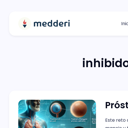
Ini
inhibid
Prós
Este reto 