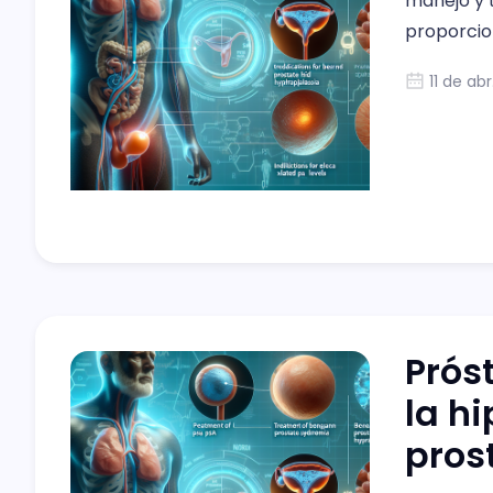
manejo y 
proporcio
formación.
11 de ab
desde la i
hiperplasi
indicacio
Prós
la h
pros