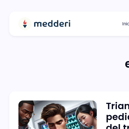
Ini
Tria
pedi
del 