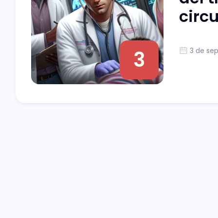
circ
3 de sep
3