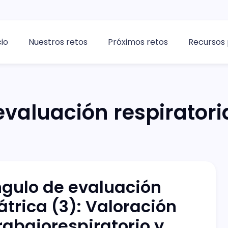
cio
Nuestros retos
Próximos retos
Recursos 
evaluación respiratori
ngulo de evaluación
átrica (3): Valoración
trabajorespiratorio y