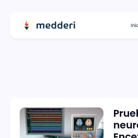
Ini
Prue
neur
Ence