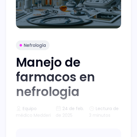
Nefrología
Manejo de
farmacos en
nefrologia
Equipo
24 de feb.
Lectura de
médico Medderi
de 2025
3 minutos