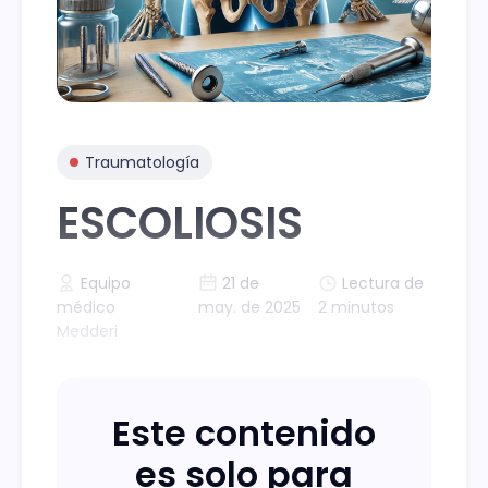
Traumatología
ESCOLIOSIS
Equipo
21 de
Lectura de
médico
may. de 2025
2 minutos
Medderi
Este contenido
es solo para