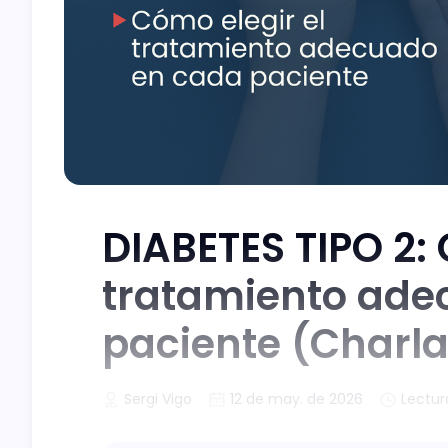
DIABETES TIPO 2: 
tratamiento ade
paciente (Charla
Sergi Vigo
12 de may. de 2026
Lectur