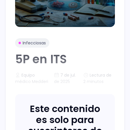
Infecciosas
5P en ITS
Equipo
7 de jul.
Lectura de
médico Medderi
de 2025
2 minutos
Este contenido
es solo para